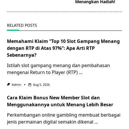
reader-
Menangkan Hadiah!
text">Page</span>
RELATED POSTS
Memahami Klaim “Top 10 Slot Gampang Menang
dengan RTP di Atas 97%”: Apa Arti RTP
Sebenarnya?
Istilah slot gampang menang dan pembahasan
mengenai Return to Player (RTP)
...
Admin
Aug 5, 2026
Cara Klaim Bonus New Member Slot dan
Menggunakannya untuk Menang Lebih Besar
Perkembangan online gambling membuat berbagai
jenis permainan digital semakin dikenal
...