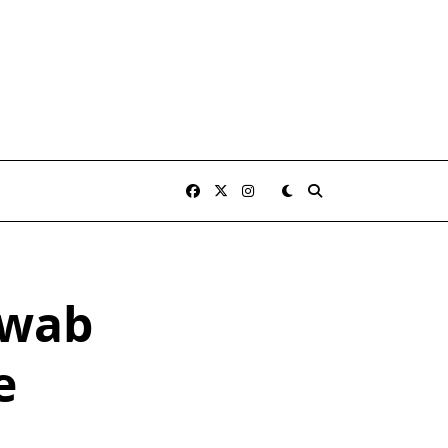
awab
e