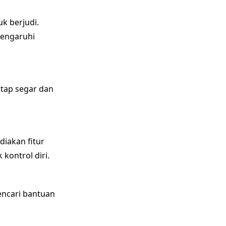
k berjudi.
engaruhi
etap segar dan
diakan fitur
kontrol diri.
encari bantuan