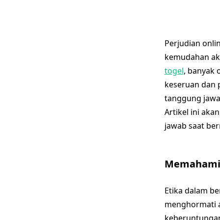
Perjudian onli
kemudahan aks
togel
, banyak 
keseruan dan 
tanggung jawa
Artikel ini ak
jawab saat ber
Memahami E
Etika dalam ber
menghormati a
keberuntungan