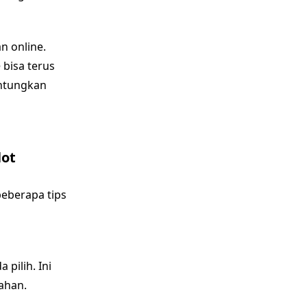
n online.
o
bisa terus
untungkan
lot
eberapa tips
pilih. Ini
ahan.