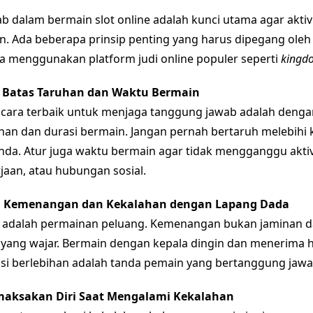
 dalam bermain slot online adalah kunci utama agar aktivit
. Ada beberapa prinsip penting yang harus dipegang oleh 
a menggunakan platform judi online populer seperti
kingd
 Batas Taruhan dan Waktu Bermain
u cara terbaik untuk menjaga tanggung jawab adalah deng
uhan dan durasi bermain. Jangan pernah bertaruh melebih
Anda. Atur juga waktu bermain agar tidak mengganggu aktivi
rjaan, atau hubungan sosial.
 Kemenangan dan Kekalahan dengan Lapang Dada
ne adalah permainan peluang. Kemenangan bukan jaminan 
 yang wajar. Bermain dengan kepala dingin dan menerima 
si berlebihan adalah tanda pemain yang bertanggung jawa
aksakan Diri Saat Mengalami Kekalahan