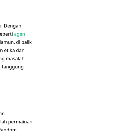
ia. Dengan
eperti
agen
amun, di balik
n etika dan
ng masalah.
la tanggung
dan
alah permainan
(Random