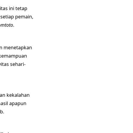
as ini tetap
setiap pemain,
omtoto
.
an menetapkan
i kemampuan
tas sehari-
dan kekalahan
hasil apapun
b.