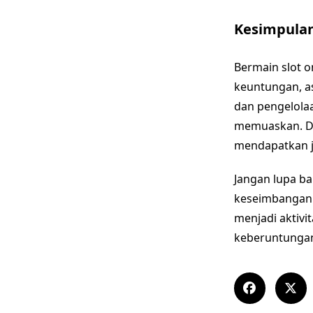
Kesimpula
Bermain slot 
keuntungan, as
dan pengelola
memuaskan. De
mendapatkan 
Jangan lupa ba
keseimbangan 
menjadi aktiv
keberuntungan