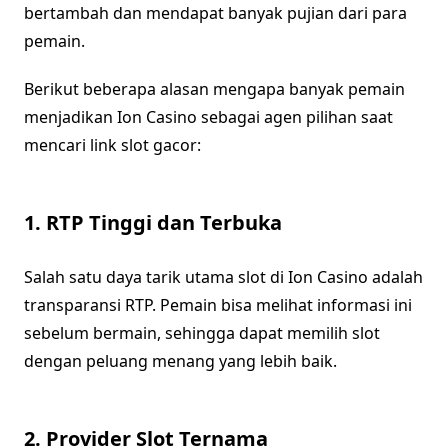
bertambah dan mendapat banyak pujian dari para
pemain.
Berikut beberapa alasan mengapa banyak pemain
menjadikan Ion Casino sebagai agen pilihan saat
mencari link slot gacor:
1.
RTP Tinggi dan Terbuka
Salah satu daya tarik utama slot di Ion Casino adalah
transparansi RTP. Pemain bisa melihat informasi ini
sebelum bermain, sehingga dapat memilih slot
dengan peluang menang yang lebih baik.
2.
Provider Slot Ternama