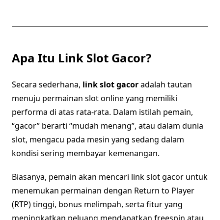
Apa Itu Link Slot Gacor?
Secara sederhana,
link slot gacor
adalah tautan
menuju permainan slot online yang memiliki
performa di atas rata-rata. Dalam istilah pemain,
“gacor” berarti “mudah menang”, atau dalam dunia
slot, mengacu pada mesin yang sedang dalam
kondisi sering membayar kemenangan.
Biasanya, pemain akan mencari link slot gacor untuk
menemukan permainan dengan Return to Player
(RTP) tinggi, bonus melimpah, serta fitur yang
meningkatkan peluang mendapatkan freespin atau