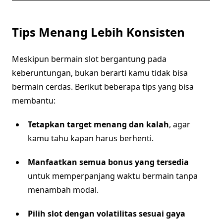
Tips Menang Lebih Konsisten
Meskipun bermain slot bergantung pada
keberuntungan, bukan berarti kamu tidak bisa
bermain cerdas. Berikut beberapa tips yang bisa
membantu:
Tetapkan target menang dan kalah
, agar
kamu tahu kapan harus berhenti.
Manfaatkan semua bonus yang tersedia
untuk memperpanjang waktu bermain tanpa
menambah modal.
Pilih slot dengan volatilitas sesuai gaya