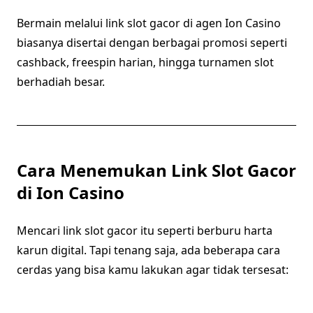
Bermain melalui link slot gacor di agen Ion Casino
biasanya disertai dengan berbagai promosi seperti
cashback, freespin harian, hingga turnamen slot
berhadiah besar.
Cara Menemukan Link Slot Gacor
di Ion Casino
Mencari link slot gacor itu seperti berburu harta
karun digital. Tapi tenang saja, ada beberapa cara
cerdas yang bisa kamu lakukan agar tidak tersesat: