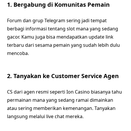
1.
Bergabung di Komunitas Pemain
Forum dan grup Telegram sering jadi tempat
berbagi informasi tentang slot mana yang sedang
gacor. Kamu juga bisa mendapatkan update link
terbaru dari sesama pemain yang sudah lebih dulu
mencoba.
2.
Tanyakan ke Customer Service Agen
CS dari agen resmi seperti Ion Casino biasanya tahu
permainan mana yang sedang ramai dimainkan
atau sering memberikan kemenangan. Tanyakan
langsung melalui live chat mereka.