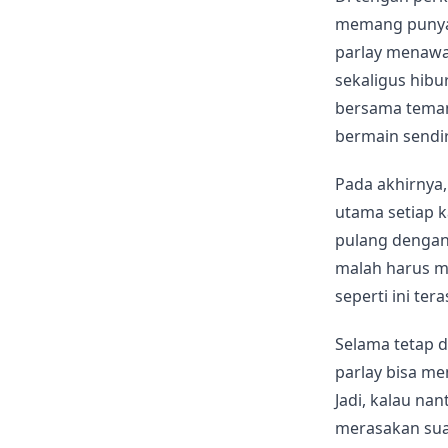
memang punya b
parlay menawar
sekaligus hibu
bersama teman
bermain sendir
Pada akhirnya,
utama setiap k
pulang dengan
malah harus m
seperti ini ter
Selama tetap 
parlay bisa me
Jadi, kalau na
merasakan sua