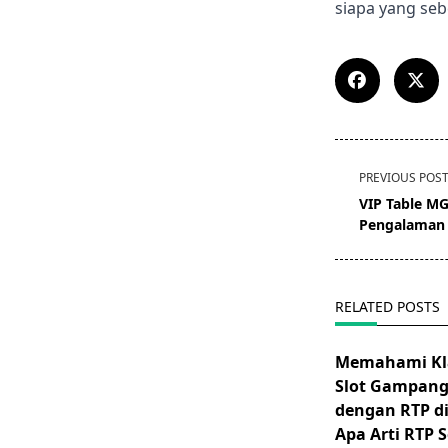
siapa yang seb
<span
PREVIOUS POS
class="nav-
VIP Table MG 
subtitle
Pengalaman 
screen-
reader-
text">Page</s
RELATED POSTS
Memahami Kla
Slot Gampan
dengan RTP di
Apa Arti RTP 