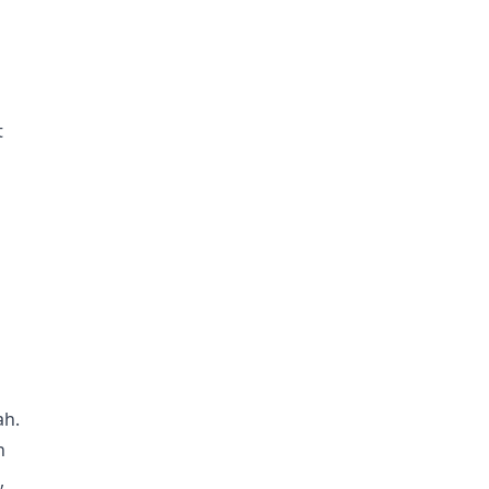
t
ah.
n
,