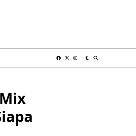
 Mix
Siapa