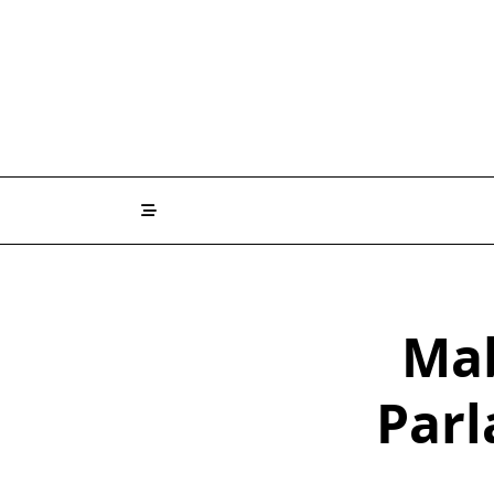
Skip
to
content
Mab
Parl