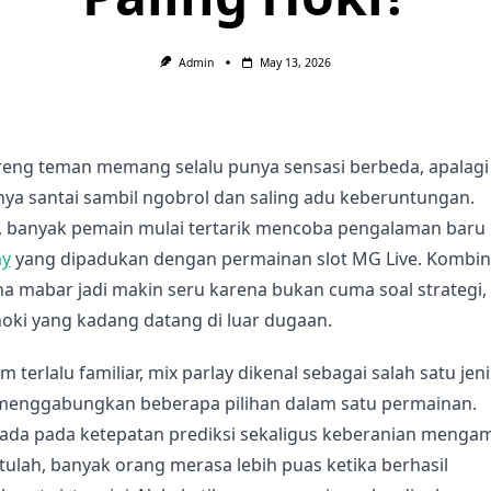
Admin
May 13, 2026
eng teman memang selalu punya sensasi berbeda, apalagi
ya santai sambil ngobrol dan saling adu keberuntungan.
i, banyak pemain mulai tertarik mencoba pengalaman baru
ay
yang dipadukan dengan permainan slot MG Live. Kombin
ana mabar jadi makin seru karena bukan cuma soal strategi,
 hoki yang kadang datang di luar dugaan.
 terlalu familiar, mix parlay dikenal sebagai salah satu jeni
menggabungkan beberapa pilihan dalam satu permainan.
ada pada ketepatan prediksi sekaligus keberanian mengam
itulah, banyak orang merasa lebih puas ketika berhasil