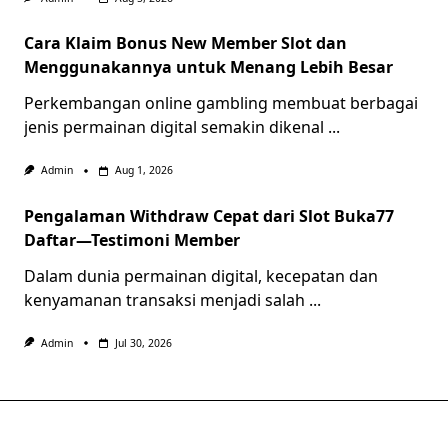
Cara Klaim Bonus New Member Slot dan
Menggunakannya untuk Menang Lebih Besar
Perkembangan online gambling membuat berbagai
jenis permainan digital semakin dikenal
...
Admin
Aug 1, 2026
Pengalaman Withdraw Cepat dari Slot Buka77
Daftar—Testimoni Member
Dalam dunia permainan digital, kecepatan dan
kenyamanan transaksi menjadi salah
...
Admin
Jul 30, 2026