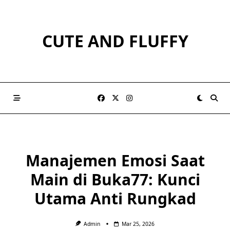
Skip
to
content
CUTE AND FLUFFY
Manajemen Emosi Saat
Main di Buka77: Kunci
Utama Anti Rungkad
Admin
Mar 25, 2026