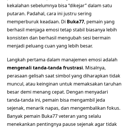
kekalahan sebelumnya bisa “dikejar” dalam satu
putaran. Padahal, cara ini justru sering
memperburuk keadaan. Di
Buka77
, pemain yang
berhasil menjaga emosi tetap stabil biasanya lebih
konsisten dan berhasil mengubah sesi bermain
menjadi peluang cuan yang lebih besar.
Langkah pertama dalam manajemen emosi adalah
mengenali tanda-tanda frustrasi
. Misalnya,
perasaan gelisah saat simbol yang diharapkan tidak
muncul, atau keinginan untuk memaksakan taruhan
besar demi menang cepat. Dengan menyadari
tanda-tanda ini, pemain bisa mengambil jeda
sejenak, menarik napas, dan mengembalikan fokus.
Banyak pemain Buka77 veteran yang selalu
menekankan pentingnya pause sejenak agar tidak