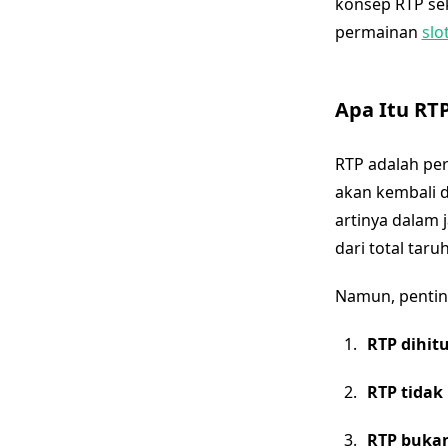
konsep RTP se
permainan
slo
Apa Itu RT
RTP adalah pe
akan kembali d
artinya dalam
dari total tar
Namun, pentin
RTP dihitu
RTP tidak 
RTP buka