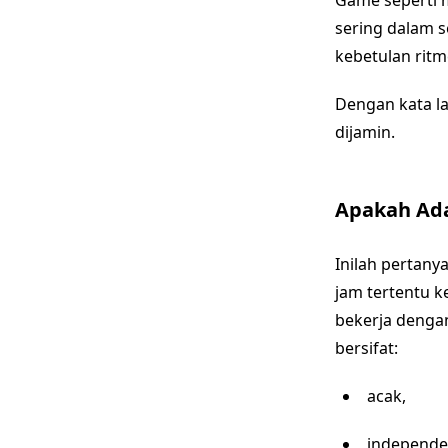
Game seperti m
sering dalam 
kebetulan rit
Dengan kata la
dijamin.
Apakah Ad
Inilah pertany
jam tertentu k
bekerja deng
bersifat:
acak,
independe