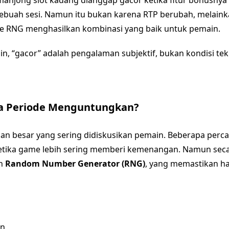
ahjong slot kadang dianggap gacor ketika fitur bonusnya a
sebuah sesi. Namun itu bukan karena RTP berubah, melain
me RNG menghasilkan kombinasi yang baik untuk pemain.
in, “gacor” adalah pengalaman subjektif, bukan kondisi tek
a Periode Menguntungkan?
aan besar yang sering didiskusikan pemain. Beberapa perc
etika game lebih sering memberi kemenangan. Namun secar
an
Random Number Generator (RNG)
, yang memastikan has
n,