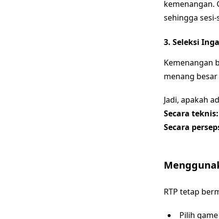
kemenangan. G
sehingga sesi-s
3. Seleksi Ing
Kemenangan be
menang besar p
Jadi, apakah 
Secara teknis:
Secara perseps
Menggunaka
RTP tetap berm
Pilih game