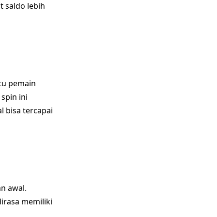
 saldo lebih
ntu pemain
spin ini
 bisa tercapai
n awal.
irasa memiliki