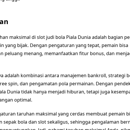
lan
an maksimal di slot judi bola Piala Dunia adalah bagian pe
in yang bijak. Dengan pengaturan yang tepat, pemain bisa
 peluang menang, memanfaatkan fitur bonus, dan menjag
a adalah kombinasi antara manajemen bankroll, strategi b
ree spin, dan pengamatan pola permainan. Dengan pendekat
iala Dunia tidak hanya menjadi hiburan, tetapi juga kesemp
ngan optimal.
engaturan taruhan maksimal yang cerdas membuat pemain b
n sepak bola dan slot sekaligus, sehingga pengalaman berm