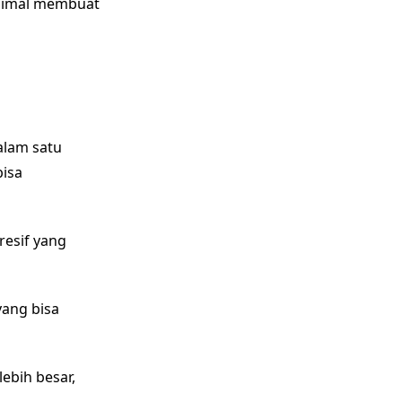
ksimal membuat
alam satu
bisa
resif yang
yang bisa
ebih besar,