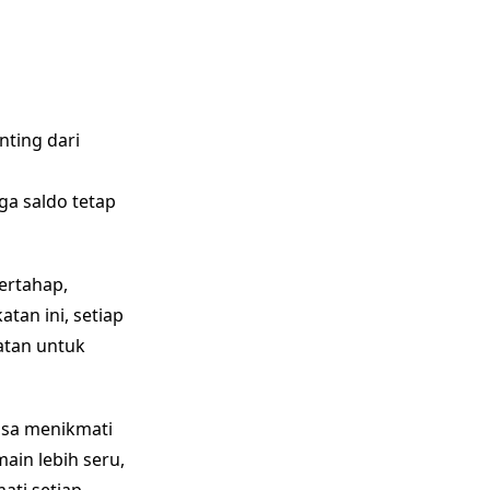
nting dari
a saldo tetap
ertahap,
an ini, setiap
atan untuk
isa menikmati
ain lebih seru,