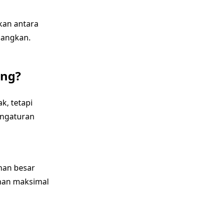
an antara
nangkan.
ing?
, tetapi
engaturan
han besar
han maksimal