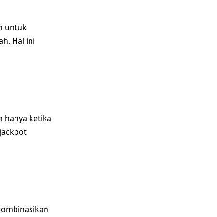
n untuk
. Hal ini
 hanya ketika
jackpot
ngombinasikan