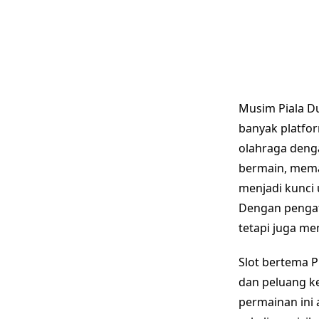
Musim Piala D
banyak platfo
olahraga deng
bermain, me
menjadi kunci 
Dengan pengat
tetapi juga me
Slot bertema P
dan peluang k
permainan ini