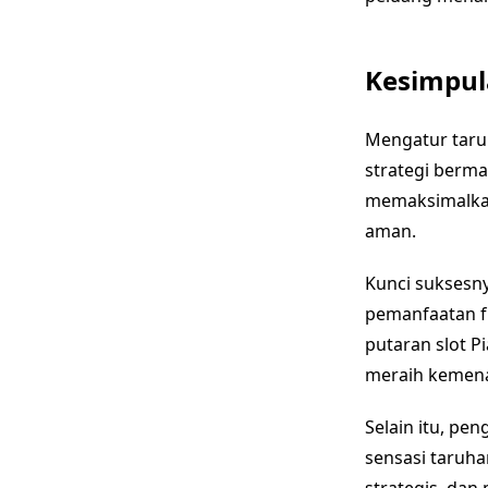
Kesimpu
Mengatur taruh
strategi berma
memaksimalkan
aman.
Kunci suksesny
pemanfaatan f
putaran slot P
meraih kemena
Selain itu, p
sensasi taruha