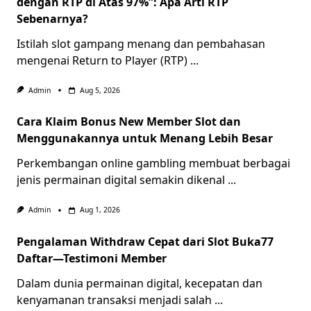
dengan RTP di Atas 97%”: Apa Arti RTP
Sebenarnya?
Istilah slot gampang menang dan pembahasan
mengenai Return to Player (RTP)
...
Admin
Aug 5, 2026
Cara Klaim Bonus New Member Slot dan
Menggunakannya untuk Menang Lebih Besar
Perkembangan online gambling membuat berbagai
jenis permainan digital semakin dikenal
...
Admin
Aug 1, 2026
Pengalaman Withdraw Cepat dari Slot Buka77
Daftar—Testimoni Member
Dalam dunia permainan digital, kecepatan dan
kenyamanan transaksi menjadi salah
...