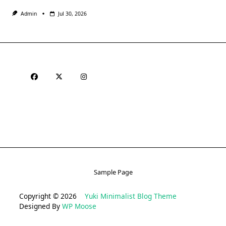
Admin
Jul 30, 2026
Sample Page
Copyright © 2026
Yuki Minimalist Blog Theme
Designed By
WP Moose