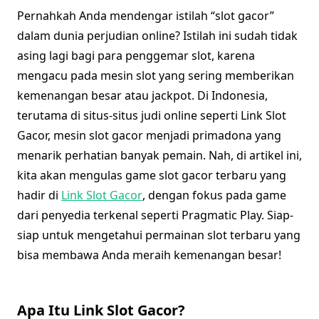
Pernahkah Anda mendengar istilah “slot gacor”
dalam dunia perjudian online? Istilah ini sudah tidak
asing lagi bagi para penggemar slot, karena
mengacu pada mesin slot yang sering memberikan
kemenangan besar atau jackpot. Di Indonesia,
terutama di situs-situs judi online seperti Link Slot
Gacor, mesin slot gacor menjadi primadona yang
menarik perhatian banyak pemain. Nah, di artikel ini,
kita akan mengulas game slot gacor terbaru yang
hadir di
Link Slot Gacor
, dengan fokus pada game
dari penyedia terkenal seperti Pragmatic Play. Siap-
siap untuk mengetahui permainan slot terbaru yang
bisa membawa Anda meraih kemenangan besar!
Apa Itu Link Slot Gacor?