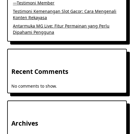
—Testimoni Member
Testimoni Kemenangan Slot Gacor: Cara Mengenali
Konten Rekayasa
Antarmuka MG Live: Fitur Permainan yang Perlu
Dipahami Pengguna
Recent Comments
No comments to show.
Archives