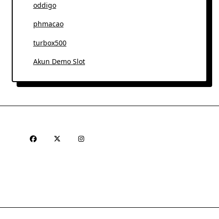
oddigo
phmacao
turbox500
Akun Demo Slot