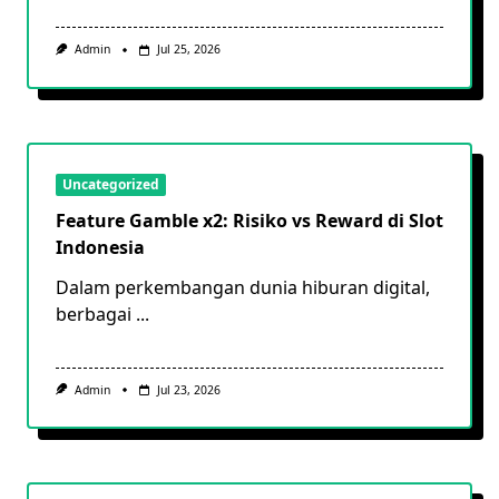
Admin
Jul 25, 2026
Uncategorized
Feature Gamble x2: Risiko vs Reward di Slot
Indonesia
Dalam perkembangan dunia hiburan digital,
berbagai
...
Admin
Jul 23, 2026