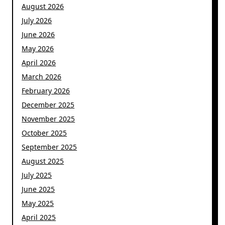
August 2026
July 2026
June 2026
May 2026
April 2026
March 2026
February 2026
December 2025
November 2025
October 2025
September 2025
August 2025
July 2025
June 2025
May 2025
April 2025