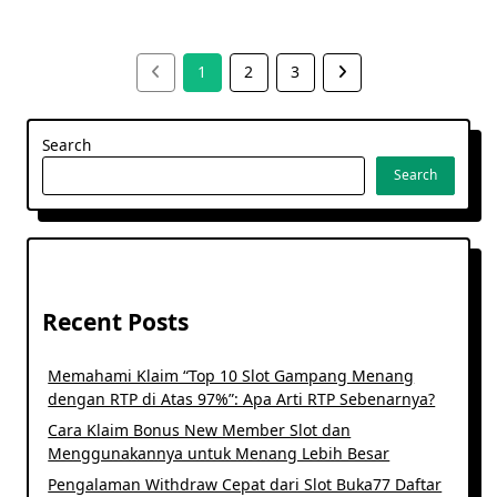
1
2
3
Search
Search
Recent Posts
Memahami Klaim “Top 10 Slot Gampang Menang
dengan RTP di Atas 97%”: Apa Arti RTP Sebenarnya?
Cara Klaim Bonus New Member Slot dan
Menggunakannya untuk Menang Lebih Besar
Pengalaman Withdraw Cepat dari Slot Buka77 Daftar