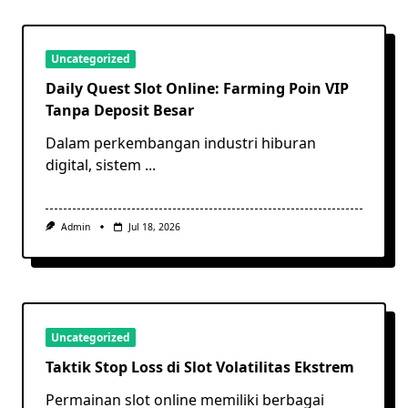
Uncategorized
Daily Quest Slot Online: Farming Poin VIP
Tanpa Deposit Besar
Dalam perkembangan industri hiburan
digital, sistem
...
Admin
Jul 18, 2026
Uncategorized
Taktik Stop Loss di Slot Volatilitas Ekstrem
Permainan slot online memiliki berbagai