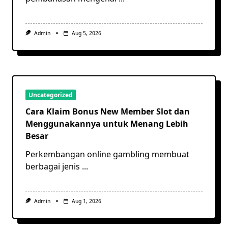
Admin
Aug 5, 2026
Uncategorized
Cara Klaim Bonus New Member Slot dan
Menggunakannya untuk Menang Lebih
Besar
Perkembangan online gambling membuat
berbagai jenis
...
Admin
Aug 1, 2026