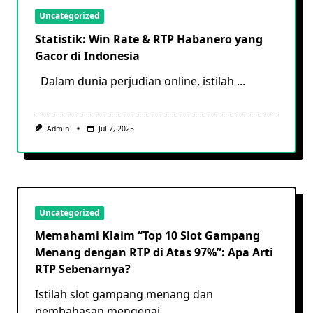
Uncategorized
Statistik: Win Rate & RTP Habanero yang
Gacor di Indonesia
Dalam dunia perjudian online, istilah
...
Admin
Jul 7, 2025
Uncategorized
Memahami Klaim “Top 10 Slot Gampang
Menang dengan RTP di Atas 97%”: Apa Arti
RTP Sebenarnya?
Istilah slot gampang menang dan
pembahasan mengenai
...