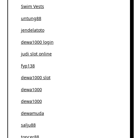
Swim Vests
untung88
jendelatoto
dewa1000 login
judi slot online
fyp138
dewa1000 slot
dewa1000
dewa1000
dewamuda
salju88
topcer88