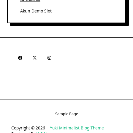
Akun Demo Slot
Sample Page
Copyright © 2026
Yuki Minimalist Blog Theme