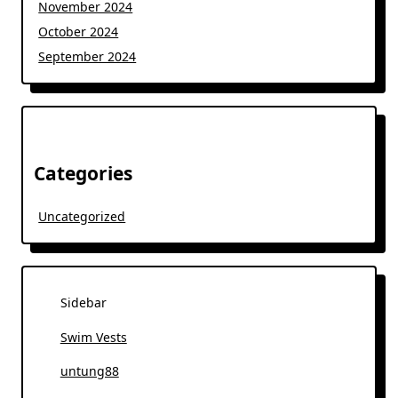
November 2024
October 2024
September 2024
Categories
Uncategorized
Sidebar
Swim Vests
untung88