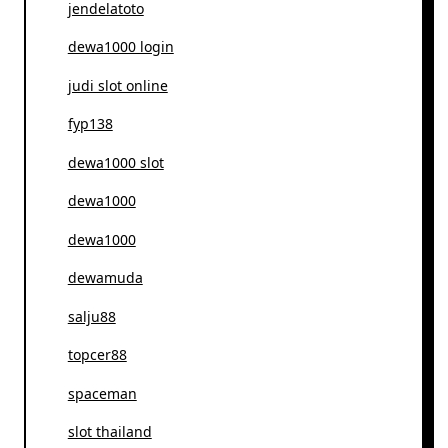
jendelatoto
dewa1000 login
judi slot online
fyp138
dewa1000 slot
dewa1000
dewa1000
dewamuda
salju88
topcer88
spaceman
slot thailand