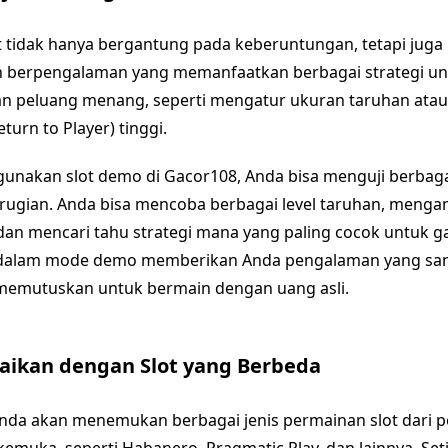
 tidak hanya bergantung pada keberuntungan, tetapi juga 
 berpengalaman yang memanfaatkan berbagai strategi un
 peluang menang, seperti mengatur ukuran taruhan atau 
turn to Player) tinggi.
nakan slot demo di Gacor108, Anda bisa menguji berbagai
erugian. Anda bisa mencoba berbagai level taruhan, mengam
an mencari tahu strategi mana yang paling cocok untuk 
 dalam mode demo memberikan Anda pengalaman yang sa
 memutuskan untuk bermain dengan uang asli.
ikan dengan Slot yang Berbeda
Anda akan menemukan berbagai jenis permainan slot dari p