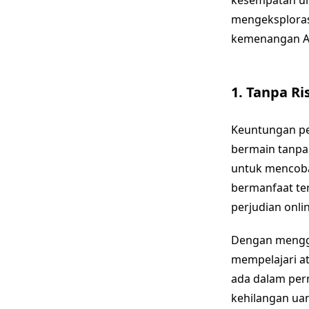
kesempatan un
mengeksplorasi
kemenangan An
1.
Tanpa Ri
Keuntungan per
bermain tanpa
untuk mencoba 
bermanfaat te
perjudian onlin
Dengan menggu
mempelajari a
ada dalam perm
kehilangan uan