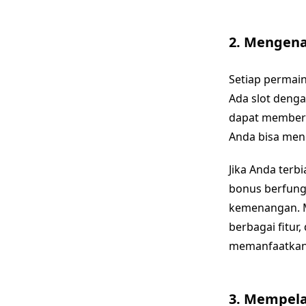
2.
Mengenal
Setiap permain
Ada slot deng
dapat memberi
Anda bisa meng
Jika Anda terb
bonus berfung
kemenangan. 
berbagai fitur
memanfaatkan 
3.
Mempelaj