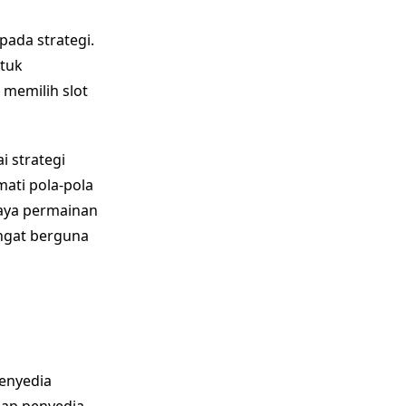
pada strategi.
tuk
memilih slot
 strategi
ati pola-pola
gaya permainan
ngat berguna
enyedia