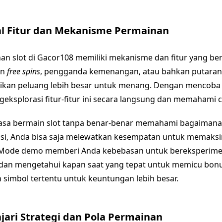
 Fitur dan Mekanisme Permainan
an slot di Gacor108 memiliki mekanisme dan fitur yang be
an
free spins
, pengganda kemenangan, atau bahkan putaran
kan peluang lebih besar untuk menang. Dengan mencoba 
eksplorasi fitur-fitur ini secara langsung dan memahami c
iasa bermain slot tanpa benar-benar memahami bagaimana f
si, Anda bisa saja melewatkan kesempatan untuk memaks
Mode demo memberi Anda kebebasan untuk bereksperim
, dan mengetahui kapan saat yang tepat untuk memicu bon
simbol tertentu untuk keuntungan lebih besar.
ari Strategi dan Pola Permainan