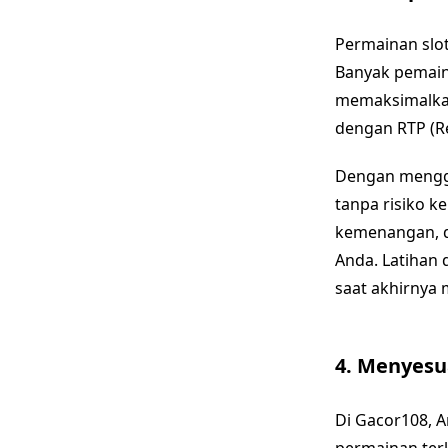
Permainan slot
Banyak pemain
memaksimalkan
dengan RTP (Re
Dengan menggu
tanpa risiko k
kemenangan, d
Anda. Latihan
saat akhirnya
4.
Menyesua
Di Gacor108, 