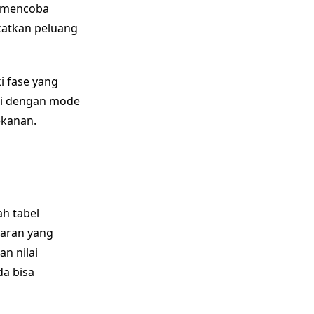
h mencoba
katkan peluang
i fase yang
lai dengan mode
kanan.
ah tabel
yaran yang
n nilai
a bisa