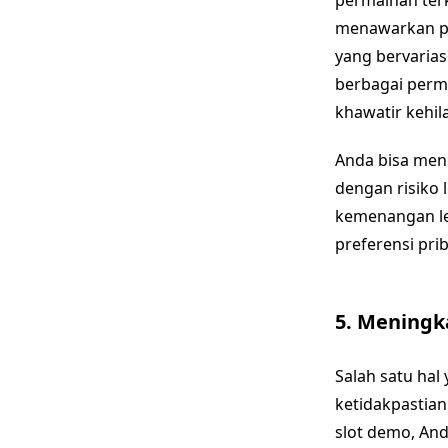
permainan terk
menawarkan pe
yang bervaria
berbagai perm
khawatir kehil
Anda bisa men
dengan risiko 
kemenangan leb
preferensi pri
5.
Meningka
Salah satu hal
ketidakpastia
slot demo, And