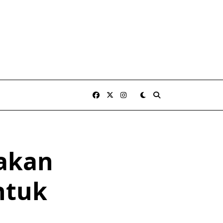
akan
ntuk