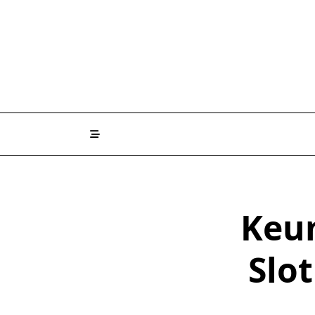
Skip
to
content
Keu
Slo