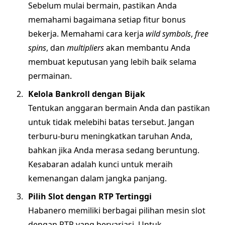
Sebelum mulai bermain, pastikan Anda
memahami bagaimana setiap fitur bonus
bekerja. Memahami cara kerja
wild symbols
,
free
spins
, dan
multipliers
akan membantu Anda
membuat keputusan yang lebih baik selama
permainan.
Kelola Bankroll dengan Bijak
Tentukan anggaran bermain Anda dan pastikan
untuk tidak melebihi batas tersebut. Jangan
terburu-buru meningkatkan taruhan Anda,
bahkan jika Anda merasa sedang beruntung.
Kesabaran adalah kunci untuk meraih
kemenangan dalam jangka panjang.
Pilih Slot dengan RTP Tertinggi
Habanero memiliki berbagai pilihan mesin slot
dengan RTP yang bervariasi. Untuk