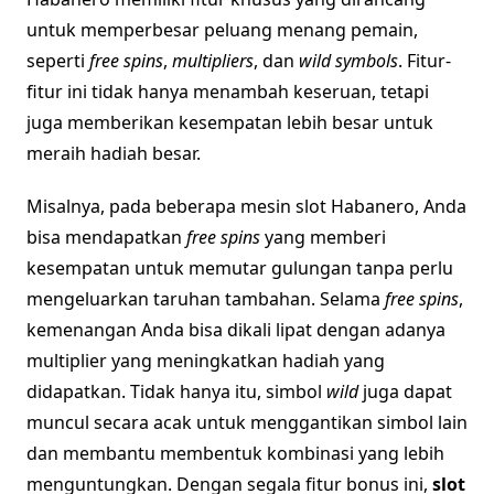
untuk memperbesar peluang menang pemain,
seperti
free spins
,
multipliers
, dan
wild symbols
. Fitur-
fitur ini tidak hanya menambah keseruan, tetapi
juga memberikan kesempatan lebih besar untuk
meraih hadiah besar.
Misalnya, pada beberapa mesin slot Habanero, Anda
bisa mendapatkan
free spins
yang memberi
kesempatan untuk memutar gulungan tanpa perlu
mengeluarkan taruhan tambahan. Selama
free spins
,
kemenangan Anda bisa dikali lipat dengan adanya
multiplier yang meningkatkan hadiah yang
didapatkan. Tidak hanya itu, simbol
wild
juga dapat
muncul secara acak untuk menggantikan simbol lain
dan membantu membentuk kombinasi yang lebih
menguntungkan. Dengan segala fitur bonus ini,
slot