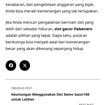
kesabaran, dan pengelolaan anggaran yang bijak,
Anda bisa meraih kemenangan yang tak terlupakan.
Jika Anda mencari pengalaman bermain slot yang
lebih dari sekadar hiburan,
slot gacor Habanero
adalah pilihan yang tepat. Siapa tahu, putaran
berikutnya bisa menjadi awal dari kemenangan
besar yang akan dikenang sepanjang hidup.
<span
PREVIOUS POST
class="nav-
Keuntungan Menggunakan Slot Demo Gacor108
subtitle
untuk Latihan
screen-
NEXT POST