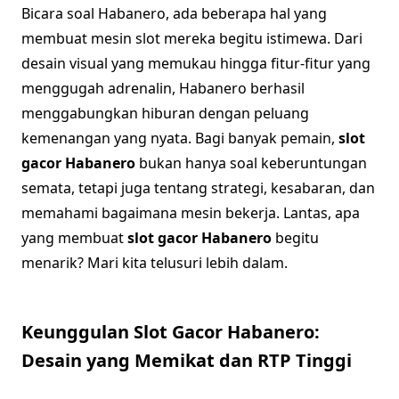
Bicara soal Habanero, ada beberapa hal yang
membuat mesin slot mereka begitu istimewa. Dari
desain visual yang memukau hingga fitur-fitur yang
menggugah adrenalin, Habanero berhasil
menggabungkan hiburan dengan peluang
kemenangan yang nyata. Bagi banyak pemain,
slot
gacor Habanero
bukan hanya soal keberuntungan
semata, tetapi juga tentang strategi, kesabaran, dan
memahami bagaimana mesin bekerja. Lantas, apa
yang membuat
slot gacor Habanero
begitu
menarik? Mari kita telusuri lebih dalam.
Keunggulan Slot Gacor Habanero:
Desain yang Memikat dan RTP Tinggi