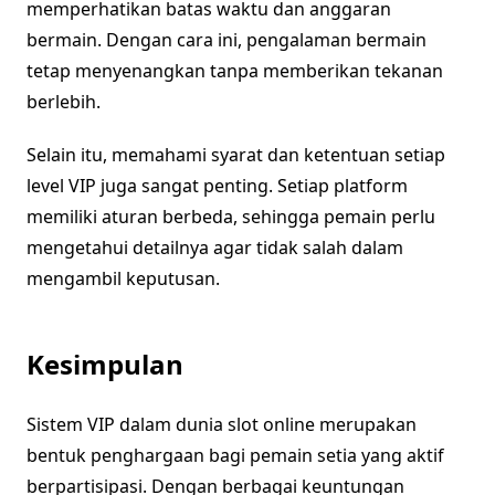
memperhatikan batas waktu dan anggaran
bermain. Dengan cara ini, pengalaman bermain
tetap menyenangkan tanpa memberikan tekanan
berlebih.
Selain itu, memahami syarat dan ketentuan setiap
level VIP juga sangat penting. Setiap platform
memiliki aturan berbeda, sehingga pemain perlu
mengetahui detailnya agar tidak salah dalam
mengambil keputusan.
Kesimpulan
Sistem VIP dalam dunia slot online merupakan
bentuk penghargaan bagi pemain setia yang aktif
berpartisipasi. Dengan berbagai keuntungan