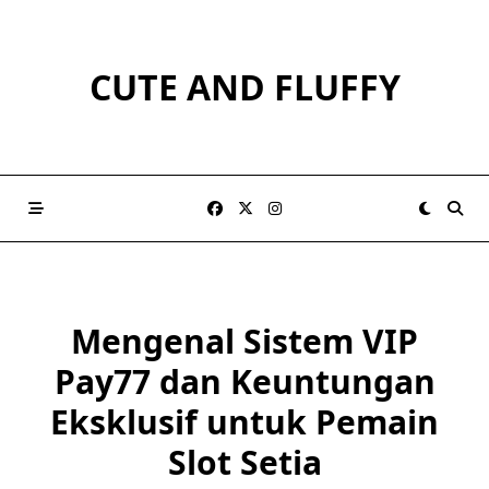
Skip
to
content
CUTE AND FLUFFY
Mengenal Sistem VIP
Pay77 dan Keuntungan
Eksklusif untuk Pemain
Slot Setia