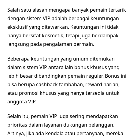
Salah satu alasan mengapa banyak pemain tertarik
dengan sistem VIP adalah berbagai keuntungan
eksklusif yang ditawarkan. Keuntungan ini tidak
hanya bersifat kosmetik, tetapi juga berdampak
langsung pada pengalaman bermain.
Beberapa keuntungan yang umum ditemukan
dalam sistem VIP antara lain bonus khusus yang
lebih besar dibandingkan pemain reguler. Bonus ini
bisa berupa cashback tambahan, reward harian,
atau promosi khusus yang hanya tersedia untuk
anggota VIP.
Selain itu, pemain VIP juga sering mendapatkan
prioritas dalam layanan dukungan pelanggan.
Artinya, jika ada kendala atau pertanyaan, mereka