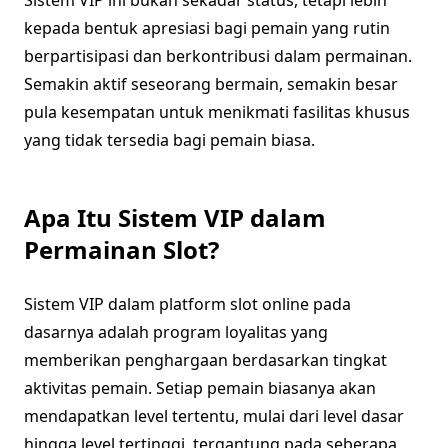
Sistem VIP ini bukan sekadar status, tetapi lebih
kepada bentuk apresiasi bagi pemain yang rutin
berpartisipasi dan berkontribusi dalam permainan.
Semakin aktif seseorang bermain, semakin besar
pula kesempatan untuk menikmati fasilitas khusus
yang tidak tersedia bagi pemain biasa.
Apa Itu Sistem VIP dalam
Permainan Slot?
Sistem VIP dalam platform slot online pada
dasarnya adalah program loyalitas yang
memberikan penghargaan berdasarkan tingkat
aktivitas pemain. Setiap pemain biasanya akan
mendapatkan level tertentu, mulai dari level dasar
hingga level tertinggi, tergantung pada seberapa