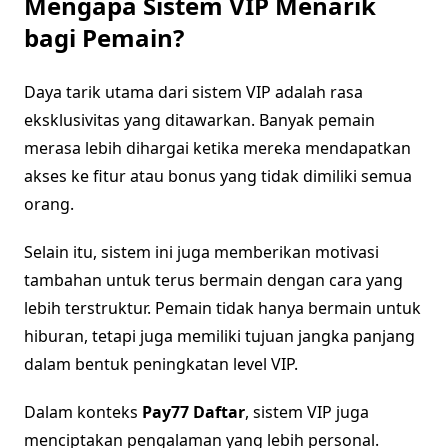
Mengapa Sistem VIP Menarik
bagi Pemain?
Daya tarik utama dari sistem VIP adalah rasa
eksklusivitas yang ditawarkan. Banyak pemain
merasa lebih dihargai ketika mereka mendapatkan
akses ke fitur atau bonus yang tidak dimiliki semua
orang.
Selain itu, sistem ini juga memberikan motivasi
tambahan untuk terus bermain dengan cara yang
lebih terstruktur. Pemain tidak hanya bermain untuk
hiburan, tetapi juga memiliki tujuan jangka panjang
dalam bentuk peningkatan level VIP.
Dalam konteks
Pay77 Daftar
, sistem VIP juga
menciptakan pengalaman yang lebih personal.