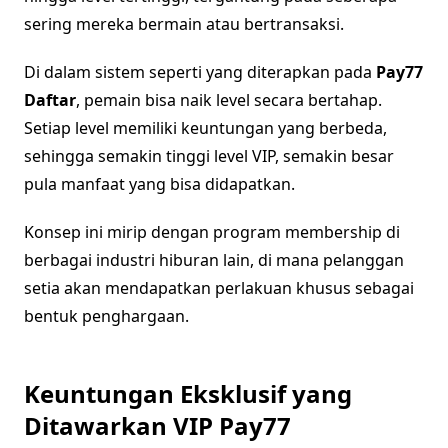
sering mereka bermain atau bertransaksi.
Di dalam sistem seperti yang diterapkan pada
Pay77
Daftar
, pemain bisa naik level secara bertahap.
Setiap level memiliki keuntungan yang berbeda,
sehingga semakin tinggi level VIP, semakin besar
pula manfaat yang bisa didapatkan.
Konsep ini mirip dengan program membership di
berbagai industri hiburan lain, di mana pelanggan
setia akan mendapatkan perlakuan khusus sebagai
bentuk penghargaan.
Keuntungan Eksklusif yang
Ditawarkan VIP Pay77