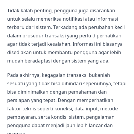
Tidak kalah penting, pengguna juga disarankan
untuk selalu memeriksa notifikasi atau informasi
terbaru dari sistem. Terkadang ada perubahan kecil
dalam prosedur transaksi yang perlu diperhatikan
agar tidak terjadi kesalahan. Informasi ini biasanya
disediakan untuk membantu pengguna agar lebih
mudah beradaptasi dengan sistem yang ada.
Pada akhirnya, kegagalan transaksi bukanlah
sesuatu yang tidak bisa dihindari sepenuhnya, tetapi
bisa diminimalkan dengan pemahaman dan
persiapan yang tepat. Dengan memperhatikan
faktor teknis seperti koneksi, data input, metode
pembayaran, serta kondisi sistem, pengalaman
pengguna dapat menjadi jauh lebih lancar dan
nyaman.