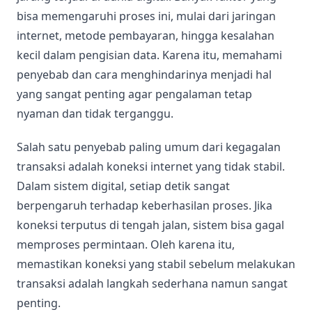
bisa memengaruhi proses ini, mulai dari jaringan
internet, metode pembayaran, hingga kesalahan
kecil dalam pengisian data. Karena itu, memahami
penyebab dan cara menghindarinya menjadi hal
yang sangat penting agar pengalaman tetap
nyaman dan tidak terganggu.
Salah satu penyebab paling umum dari kegagalan
transaksi adalah koneksi internet yang tidak stabil.
Dalam sistem digital, setiap detik sangat
berpengaruh terhadap keberhasilan proses. Jika
koneksi terputus di tengah jalan, sistem bisa gagal
memproses permintaan. Oleh karena itu,
memastikan koneksi yang stabil sebelum melakukan
transaksi adalah langkah sederhana namun sangat
penting.