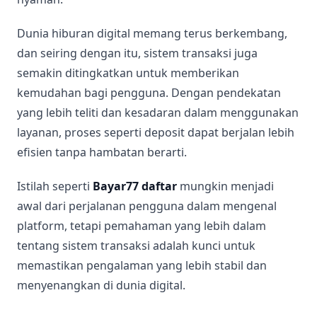
Dunia hiburan digital memang terus berkembang,
dan seiring dengan itu, sistem transaksi juga
semakin ditingkatkan untuk memberikan
kemudahan bagi pengguna. Dengan pendekatan
yang lebih teliti dan kesadaran dalam menggunakan
layanan, proses seperti deposit dapat berjalan lebih
efisien tanpa hambatan berarti.
Istilah seperti
Bayar77 daftar
mungkin menjadi
awal dari perjalanan pengguna dalam mengenal
platform, tetapi pemahaman yang lebih dalam
tentang sistem transaksi adalah kunci untuk
memastikan pengalaman yang lebih stabil dan
menyenangkan di dunia digital.