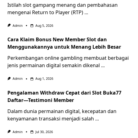
Istilah slot gampang menang dan pembahasan
mengenai Return to Player (RTP)
...
Admin
Aug 5, 2026
Cara Klaim Bonus New Member Slot dan
Menggunakannya untuk Menang Lebih Besar
Perkembangan online gambling membuat berbagai
jenis permainan digital semakin dikenal
...
Admin
Aug 1, 2026
Pengalaman Withdraw Cepat dari Slot Buka77
Daftar—Testimoni Member
Dalam dunia permainan digital, kecepatan dan
kenyamanan transaksi menjadi salah
...
Admin
Jul 30, 2026